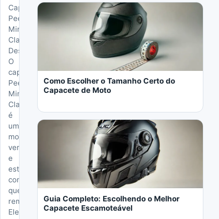
Abrir o artigo: Como Escolher o Tamanho Cert
Capacete
Peels
Mirage
Classic
Descrição
LER MAIS
O
capacete
Como Escolher o Tamanho Certo do
Peels
Capacete de Moto
Mirage
Classic
é
Abrir o artigo: Guia Completo: Escolhendo o M
um
modelo
versátil
e
estiloso
LER MAIS
com
queixeira
Guia Completo: Escolhendo o Melhor
removível.
Capacete Escamoteável
Ele