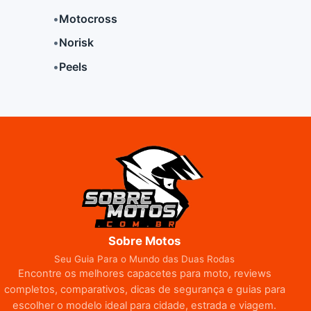
•
Motocross
•
Norisk
•
Peels
Sobre Motos
Seu Guia Para o Mundo das Duas Rodas
Encontre os melhores capacetes para moto, reviews
completos, comparativos, dicas de segurança e guias para
escolher o modelo ideal para cidade, estrada e viagem.