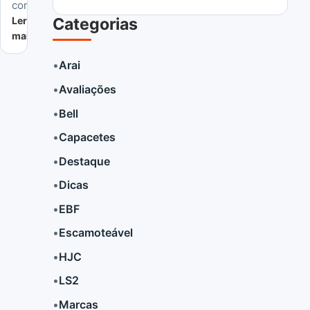
combina...
Ler
Categorias
mais
•
Arai
•
Avaliações
LER MAIS
•
Bell
•
Capacetes
•
Destaque
•
Dicas
•
EBF
•
Escamoteável
•
HJC
•
LS2
•
Marcas