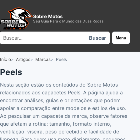
Sobre Motos
Seu Guia Para o Mundo das Duas Rodas
Buscar no site
Buscar
Menu
Início
Artigos
Marcas
Peels
Peels
Nesta seção estão os conteúdos do Sobre Motos
relacionados aos capacetes Peels. A página ajuda a
encontrar análises, guias e orientações que podem
apoiar a comparação entre modelos e estilos de uso.
Ao pesquisar um capacete da marca, observe fatores
que afetam a rotina: tamanho, formato interno,
ventilação, viseira, peso percebido e facilidade de
limpeza. Para quem usa moto diariamente, pequenos