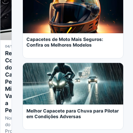
Capacetes de Moto Mais Seguros:
Confira os Melhores Modelos
04/15/2026
Review
Completo
Abrir o artigo: Melhor Capacete para Chuva par
do
Capacete
Peels
Mirage:
LER MAIS
Vale
a
Pena?
Melhor Capacete para Chuva para Pilotar
em Condições Adversas
Nome
do
Produto