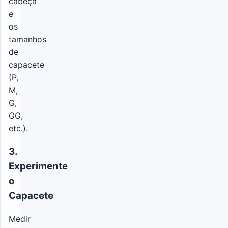
cabeça
e
os
tamanhos
de
capacete
(P,
M,
G,
GG,
etc.).
3.
Experimente
o
Capacete
Medir