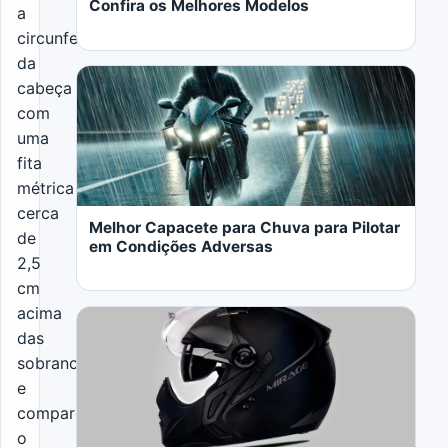
Confira os Melhores Modelos
a
circunferência
da
Abrir o artigo: Melhor Capacete para Chuva par
cabeça
com
uma
fita
LER MAIS
métrica
cerca
Melhor Capacete para Chuva para Pilotar
de
em Condições Adversas
2,5
cm
acima
Abrir o artigo: Review Completo do Capacete Pe
das
sobrancelhas
e
LER MAIS
compare
o