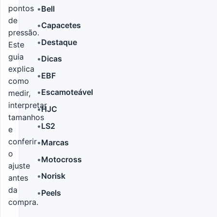
pontos
•
Bell
de
•
Capacetes
pressão.
•
Destaque
Este
guia
•
Dicas
explica
•
EBF
como
•
Escamoteável
medir,
interpretar
•
HJC
tamanhos
•
LS2
e
conferir
•
Marcas
o
•
Motocross
ajuste
•
Norisk
antes
da
•
Peels
compra.