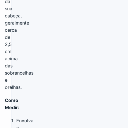
da
sua
cabeça,
geralmente
cerca
de
2,5
cm
acima
das
sobrancelhas
e
orelhas.
Como
Medir:
Envolva
a