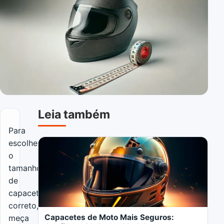
Leia também
Para
Abrir o artigo: Capacetes de Moto Mais Seguros
escolher
o
tamanho
de
capacete
correto,
Capacetes de Moto Mais Seguros:
meça