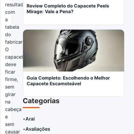
resultado
Review Completo do Capacete Peels
Mirage: Vale a Pena?
com
a
tabela
Abrir o artigo: Guia Completo: Escolhendo o M
do
fabricante.
O
capacete
LER MAIS
deve
ficar
Guia Completo: Escolhendo o Melhor
firme,
Capacete Escamoteável
sem
girar
Categorias
na
cabeça
e
•
Arai
sem
•
Avaliações
causar
LER MAIS