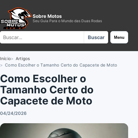
Sobre Motos
Seu Guia Para o Mundo das Duas Rodas
Buscar no site
Buscar
Menu
Início
Artigos
Como Escolher o Tamanho Certo do Capacete de Moto
Como Escolher o
Tamanho Certo do
Capacete de Moto
04/24/2026