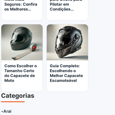
Seguros: Confira
Pilotar em
os Melhores
Condições
Modelos
Adversas
Abrir o artigo: Como Escolher o Tamanho Certo do Capa
Abrir o artigo: Guia Completo: E
LER MAIS
LER MAIS
Como Escolher o
Guia Completo:
Tamanho Certo
Escolhendo o
do Capacete de
Melhor Capacete
Moto
Escamoteável
Categorias
•
Arai