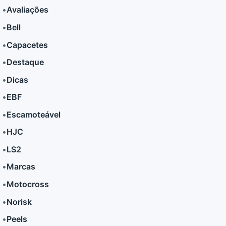
•
Avaliações
LER MAIS
LER MAIS
•
Bell
•
Capacetes
•
Destaque
•
Dicas
•
EBF
•
Escamoteável
•
HJC
•
LS2
•
Marcas
•
Motocross
•
Norisk
•
Peels